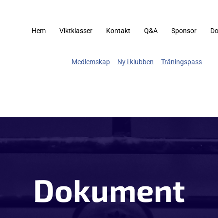
Hem
Viktklasser
Kontakt
Q&A
Sponsor
D
Medlemskap
Ny i klubben
Träningspass
Dokument